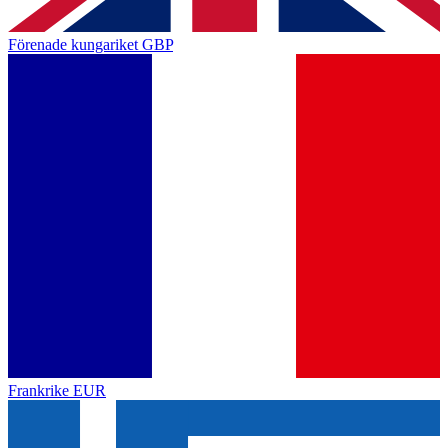
Förenade kungariket
GBP
Frankrike
EUR