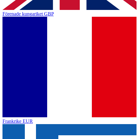
Förenade kungariket
GBP
Frankrike
EUR