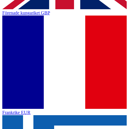
Förenade kungariket
GBP
Frankrike
EUR