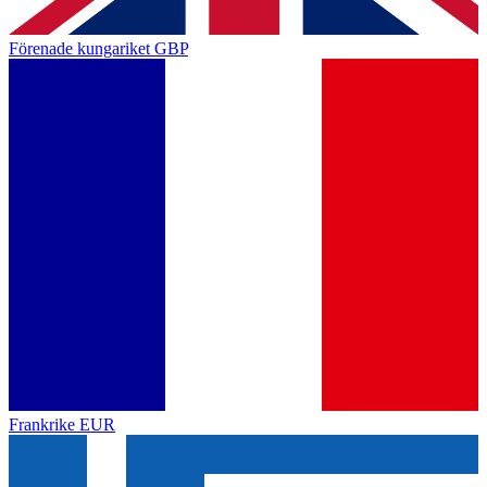
Förenade kungariket
GBP
Frankrike
EUR