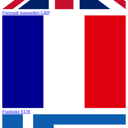
Förenade kungariket
GBP
Frankrike
EUR