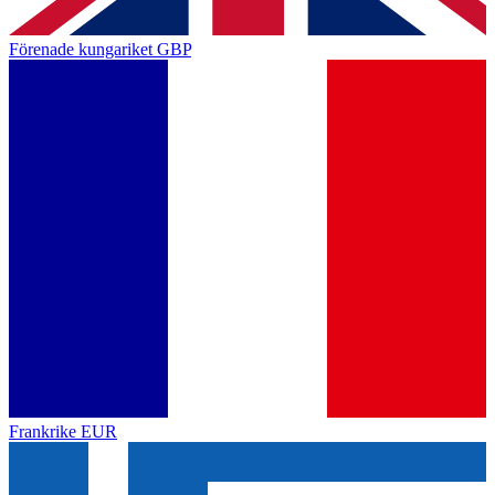
Förenade kungariket
GBP
Frankrike
EUR