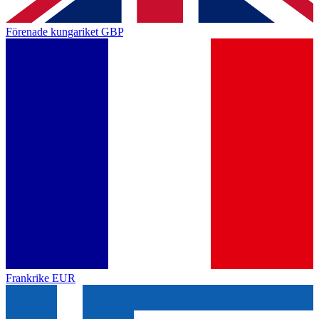
Förenade kungariket
GBP
Frankrike
EUR