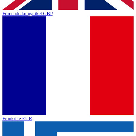
Förenade kungariket
GBP
Frankrike
EUR