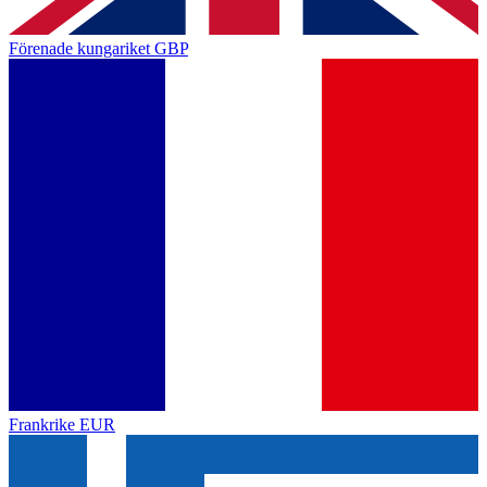
Förenade kungariket
GBP
Frankrike
EUR